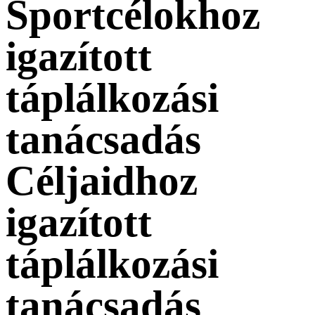
Sportcélokhoz
igazított
táplálkozási
tanácsadás
Céljaidhoz
igazított
táplálkozási
tanácsadás