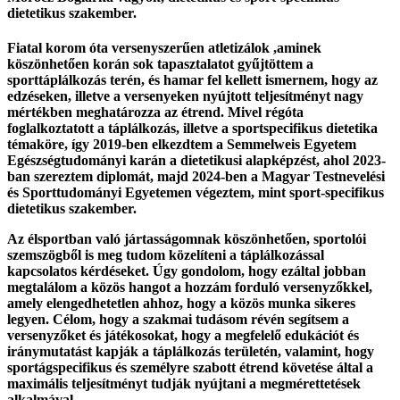
dietetikus szakember.
Fiatal korom óta versenyszerűen atletizálok ,aminek
köszönhetően korán sok tapasztalatot gyűjtöttem a
sporttáplálkozás terén, és hamar fel kellett ismernem, hogy az
edzéseken, illetve a versenyeken nyújtott teljesítményt nagy
mértékben meghatározza az étrend. Mivel régóta
foglalkoztatott a táplálkozás, illetve a sportspecifikus dietetika
témaköre, így 2019-ben elkezdtem a Semmelweis Egyetem
Egészségtudományi karán a dietetikusi alapképzést, ahol 2023-
ban szereztem diplomát, majd 2024-ben a Magyar Testnevelési
és Sporttudományi Egyetemen végeztem, mint sport-specifikus
dietetikus szakember.
Az élsportban való jártasságomnak köszönhetően, sportolói
szemszögből is meg tudom közelíteni a táplálkozással
kapcsolatos kérdéseket. Úgy gondolom, hogy ezáltal jobban
megtalálom a közös hangot a hozzám forduló versenyzőkkel,
amely elengedhetetlen ahhoz, hogy a közös munka sikeres
legyen. Célom, hogy a szakmai tudásom révén segítsem a
versenyzőket és játékosokat, hogy a megfelelő edukációt és
iránymutatást kapják a táplálkozás területén, valamint, hogy
sportágspecifikus és személyre szabott étrend követése által a
maximális teljesítményt tudják nyújtani a megmérettetések
alkalmával.