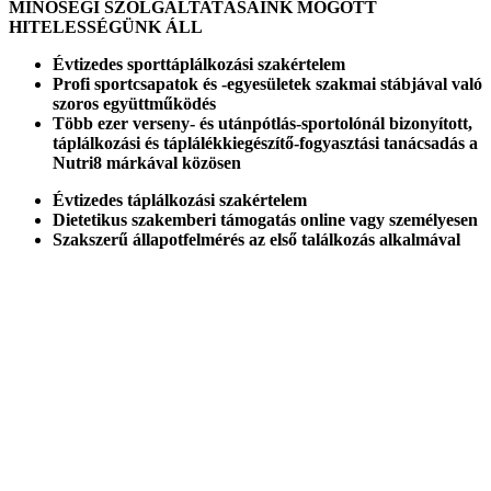
MINŐSÉGI SZOLGÁLTATÁSAINK MÖGÖTT
HITELESSÉGÜNK ÁLL
Évtizedes
sporttáplálkozási
szakértelem
Profi sportcsapatok
és -
egyesületek
szakmai stábjával való
szoros
együttműködés
Több ezer verseny- és utánpótlás-sportolónál bizonyított,
táplálkozási és táplálékkiegészítő-fogyasztási tanácsadás a
Nutri8
márkával közösen
Évtizedes
táplálkozási
szakértelem
Dietetikus szakemberi támogatás
online vagy személyesen
Szakszerű állapotfelmérés
az első találkozás alkalmával