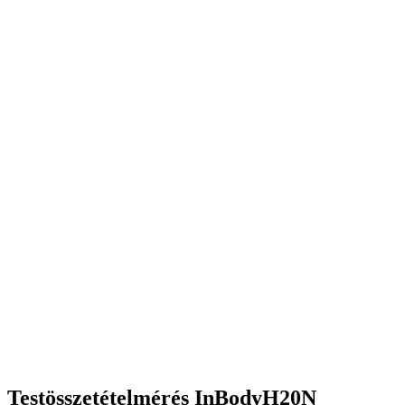
Testösszetételmérés InBodyH20N