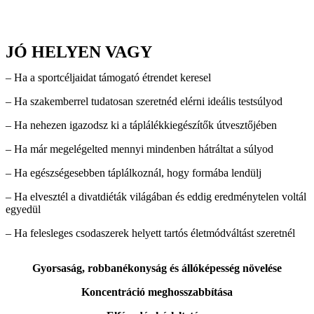
JÓ HELYEN VAGY
– Ha a sportcéljaidat támogató étrendet keresel
– Ha szakemberrel tudatosan szeretnéd elérni ideális testsúlyod
– Ha nehezen igazodsz ki a táplálékkiegészítők útvesztőjében
– Ha már megelégelted mennyi mindenben hátráltat a súlyod
– Ha egészségesebben táplálkoznál, hogy formába lendülj
– Ha elvesztél a divatdiéták világában és eddig eredménytelen voltál
egyedül
– Ha felesleges csodaszerek helyett tartós életmódváltást szeretnél
Gyorsaság, robbanékonyság és állóképesség növelése
Koncentráció meghosszabbítása