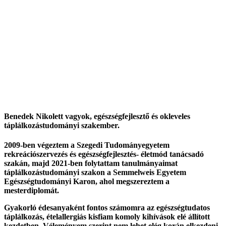
Benedek Nikolett
vagyok, egészségfejlesztő és okleveles
táplálkozástudományi szakember.
2009-ben végeztem a Szegedi Tudományegyetem
rekreációszervezés és egészségfejlesztés- életmód tanácsadó
szakán, majd 2021-ben folytattam tanulmányaimat
táplálkozástudományi szakon a Semmelweis Egyetem
Egészségtudományi Karon, ahol megszereztem a
mesterdiplomát.
Gyakorló édesanyaként fontos számomra az egészségtudatos
táplálkozás, ételallergiás kisfiam komoly kihívások elé állított
kezdetben. Véleményem szerint nem lehet elég korán elkezdeni