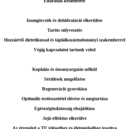
Elfáradás késleltetése
Izomgörcsök és dehidratáció elkerülése
Tartós súlyvesztés
Hozzáértő dietetikussal és táplálkozástudományi szakemberrel
Végig kapcsolatot tartunk veled
Koplalás és önsanyargatás nélkül
Sérülések megelőzése
Regeneráció gyorsítása
Optimális testösszetétel elérése és megtartása
Egészségtudatosság elsajátítása
Jojó-effektus elkerülve
Az étrended a TE ízlésedhez és életmódodhoz igazítva