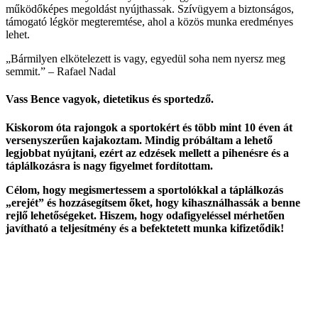
működőképes megoldást nyújthassak. Szívügyem a biztonságos,
támogató légkör megteremtése, ahol a közös munka eredményes
lehet.
„Bármilyen elkötelezett is vagy, egyedül soha nem nyersz meg
semmit.” –
Rafael Nadal
Vass Bence
vagyok, dietetikus és sportedző.
Kiskorom óta rajongok a sportokért és több mint 10 éven át
versenyszerűen kajakoztam. Mindig próbáltam a lehető
legjobbat nyújtani, ezért az edzések mellett a pihenésre és a
táplálkozásra is nagy figyelmet fordítottam.
Célom, hogy megismertessem a sportolókkal a táplálkozás
„erejét” és hozzásegítsem őket, hogy kihasználhassák a benne
rejlő lehetőségeket. Hiszem, hogy odafigyeléssel mérhetően
javítható a teljesítmény és a befektetett munka kifizetődik!