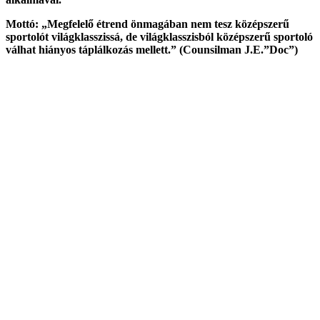
Mottó: „Megfelelő étrend önmagában nem tesz középszerű
sportolót világklasszissá, de világklasszisból középszerű sportoló
válhat hiányos táplálkozás mellett.” (Counsilman J.E.”Doc”)