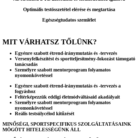
Optimális testösszetétel elérése és megtartása
Egészségtudatos szemlélet
MIT VÁRHATSZ TŐLÜNK?
Egyénre szabott
étrend-iránymutatás és -tervezés
Versenyfelkészítést és sportteljesítmény-fokozást
támogató
tanácsadás
Személyre szabott
mentorprogram
folyamatos
nyomonkövetéssel
Egyénre szabott
étrend-iránymutatás és -tervezés a
fogyáshoz
Feltérképezzük eddigi
életmódváltásaid akadályait
Személyre szabott
mentorprogram
folyamatos
nyomonkövetéssel
Reális
testsúlycélod
kitűzését
MINŐSÉGI, SPORTSPECIFIKUS SZOLGÁLTATÁSAINK
MÖGÖTT HITELESSÉGÜNK ÁLL