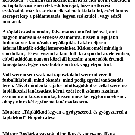
az táplálkozási ismeretek edukációját, hiszen étkezési
szokásaink már kiskorban elkezdenek kialakulni, ezért fontos
szerepet kap a példamutatás, legyen szó szülői-, vagy edzői
mintáról.
A táplálkozástudomány folyamatos tanulást igényel, ami
nagyon motiváló és érdekes számomra, hiszen a legújabb
tudományos kutatások megállapításai akár teljesen
átformálhatják eddigi ismereteinket. Kiskoromtól mindig is
sportoltam, 10 éve viszont a tánc tölti ki a sportot az életemben,
ebből adódóan nagyon közel áll hozzám a sportolók értendi
támogatása, legyen szó hobbisportról, vagy élsportról.
Volt szerencsém szakmai tapasztalatot szerezni vezető
futballklubnál, mind oktatás, mind pedig egyéni tanácsadás
téren. Mivel mindenki sajátos adottságokkal és céllal szeretne
táplálkozási tanácsadást kérni, ezért rejt számos izgalmat
számomra a közös munka, hiszen nincs két egyforma étrend,
ahogy nincs két egyforma tanácsadás sem.
Mottóm: „Táplálékod legyen a gyógyszered, és gyógyszered a
táplálékod” Hippokratész
Mórocz Boglárka
vagyok, dietetikus és sport-specifikus