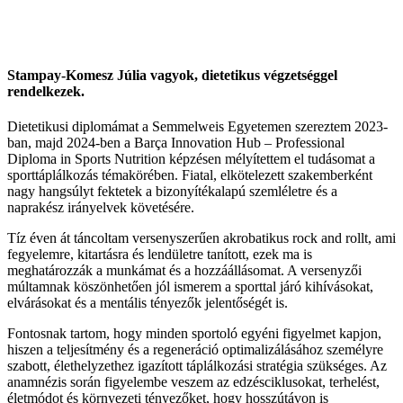
Stampay-Komesz Júlia
vagyok, dietetikus végzetséggel
rendelkezek.
Dietetikusi diplomámat a Semmelweis Egyetemen szereztem 2023-
ban, majd 2024-ben a Barça Innovation Hub – Professional
Diploma in Sports Nutrition képzésen mélyítettem el tudásomat a
sporttáplálkozás témakörében. Fiatal, elkötelezett szakemberként
nagy hangsúlyt fektetek a bizonyítékalapú szemléletre és a
naprakész irányelvek követésére.
Tíz éven át táncoltam versenyszerűen akrobatikus rock and rollt, ami
fegyelemre, kitartásra és lendületre tanított, ezek ma is
meghatározzák a munkámat és a hozzáállásomat. A versenyzői
múltamnak köszönhetően jól ismerem a sporttal járó kihívásokat,
elvárásokat és a mentális tényezők jelentőségét is.
Fontosnak tartom, hogy minden sportoló egyéni figyelmet kapjon,
hiszen a teljesítmény és a regeneráció optimalizálásához személyre
szabott, élethelyzethez igazított táplálkozási stratégia szükséges. Az
anamnézis során figyelembe veszem az edzésciklusokat, terhelést,
életmódot és környezeti tényezőket, hogy hosszútávon is